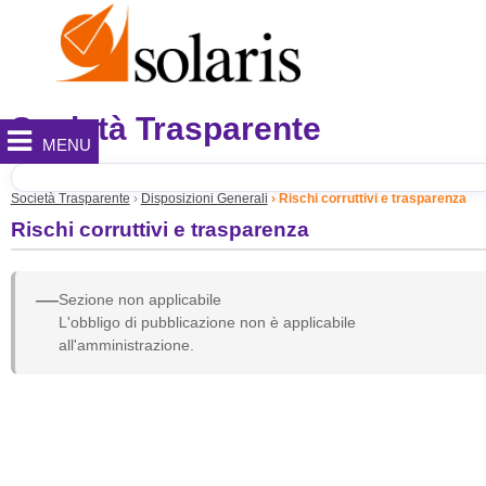
Società Trasparente
MENU
Società Trasparente
Disposizioni Generali
Rischi corruttivi e trasparenza
Rischi corruttivi e trasparenza
—
Sezione non applicabile
L'obbligo di pubblicazione non è applicabile
all'amministrazione.