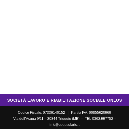
SOCIETÀ LAVORO E RIABILITAZIONE SOCIALE ONLUS
Codice Fiscale: 07336140152 | Partita IVA: 00855620969
Via dell’Acqua 9/11 – 20844 Triuggio (MB) – TEL 0362.997752 –
info@coopsolaris.it