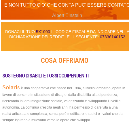
E se si, come?
E NON TUTTO CIO' CHE CONTA PUO' ESSERE CONTAT
Ascolta la storia di
Albert Einstein
Solaris Cooperativa
Sociale (MB) tramite la
DONACI IL TUO
5X1000
IL CODICE FISCALE DA INDICARE NELL
Guarda il video
voce di chi ha iniziato un
DICHIARAZIONE DEI REDDITI E' IL SEGUENTE:
07336140152
percorso concreto di
trasformazione digitale.
COSA OFFRIAMO
SOSTEGNO DISABILI E TOSSICODIPENDENTI
Solaris
è una cooperativa che nasce nel 1984, a livello lombardo, opera in
favore di persone in situazione di disagio, dalla disabilità alla dipendenza,
ricercando la loro integrazione sociale, valorizzando e sviluppando i livelli di
autonomia. La continua crescita negli anni ha permesso di dare vita a una
realtà articolata e complessa, senza però modificare le radici e i valori che da
sempre ispirano e muovono verso le opere che sviluppa.