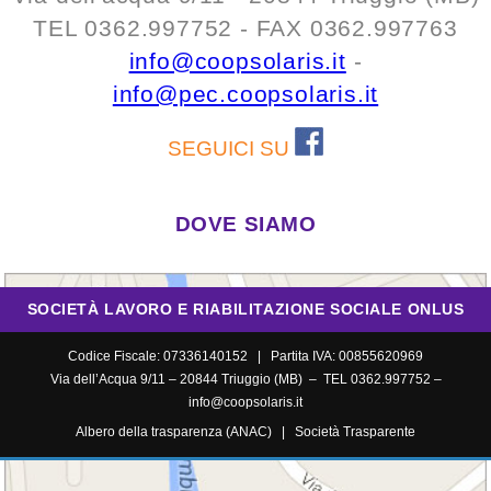
TEL 0362.997752 - FAX 0362.997763
info@coopsolaris.it
-
info@pec.coopsolaris.it
SEGUICI SU
DOVE SIAMO
SOCIETÀ LAVORO E RIABILITAZIONE SOCIALE ONLUS
Codice Fiscale: 07336140152 | Partita IVA: 00855620969
Via dell’Acqua 9/11 – 20844 Triuggio (MB) – TEL 0362.997752 –
info@coopsolaris.it
Albero della trasparenza (ANAC)
|
Società Trasparente