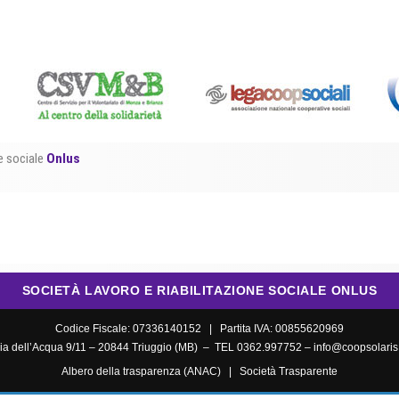
ne sociale
Onlus
SOCIETÀ LAVORO E RIABILITAZIONE SOCIALE ONLUS
Codice Fiscale: 07336140152 | Partita IVA: 00855620969
ia dell’Acqua 9/11 – 20844 Triuggio (MB) – TEL 0362.997752 –
info@coopsolaris.
Albero della trasparenza (ANAC)
|
Società Trasparente