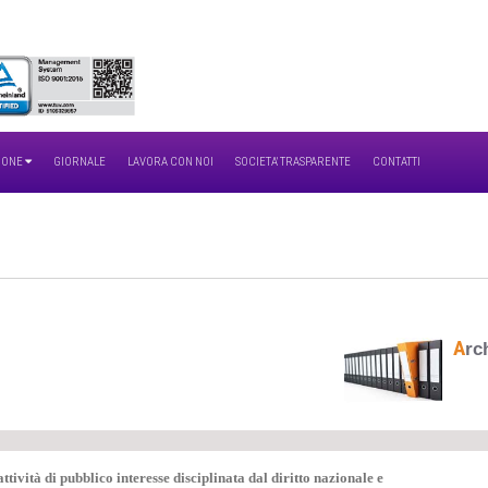
IONE
GIORNALE
LAVORA CON NOI
SOCIETA' TRASPARENTE
CONTATTI
A
rc
tività di pubblico interesse disciplinata dal diritto nazionale e