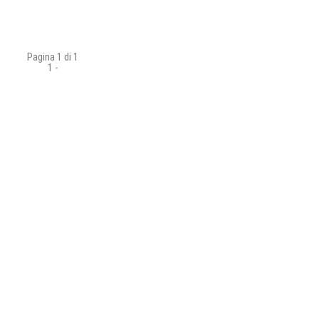
Pagina 1 di 1
1
-