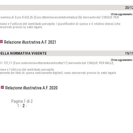
20/1
Ultimo aggiornamento:
a somma di Euro 8.632,26 (Euro ottomilaseicentotrentadue/26) derivante dal CINQUE PER
ne e l'uitlizzo del contributo percepito. I giustificativi di spesa e il relativo elenco (che
 conservati presso la sede legale.
Relazione illustrativa A.F. 2021
 DELLA NORMATIVA VIGENTE
19/1
Ultimo aggiornamento:
 11.727,17 (Euro undicimilasettecentoventisette/17) derivante dal CINQUE PER MILLE,
one e l'utilizzo del contributo percepito.
nullamento dei titoli di spesa nativamente digitali) sono conservati presso la sede legale.
Relazione illustrativa A.F. 2020
Pagina 1 di 2
1
-
2
-