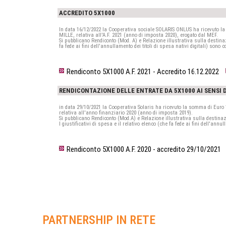
ACCREDITO 5X1000
In data 16/12/2022 la Cooperativa sociale SOLARIS ONLUS ha ricevuto l
MILLE, relativa all'A.F. 2021 (anno di imposta 2020), erogato dal MEF.
Si pubblicano Rendiconto (Mod. A) e Relazione illustrativa sulla destinazio
fa fede ai fini dell'annullamento dei titoli di spesa nativi digitali) sono
Rendiconto 5X1000 A.F. 2021 - Accredito 16.12.2022
RENDICONTAZIONE DELLE ENTRATE DA 5X1000 AI SENSI
in data 29/10/2021 la Cooperativa Solaris ha ricevuto la somma di Euro
relativa all'anno finanziario 2020 (anno di imposta 2019).
Si pubblicano Rendiconto (Mod.A) e Relazione illustrativa sulla destinazi
I giustificativi di spesa e il relativo elenco (che fa fede ai fini dell'an
Rendiconto 5X1000 A.F. 2020 - accredito 29/10/2021
PARTNERSHIP IN RETE