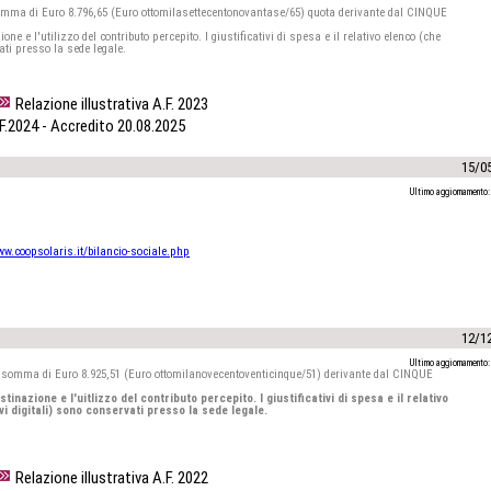
omma di Euro 8.796,65 (Euro ottomilasettecentonovantase/65) quota derivante dal CINQUE
e e l'utilizzo del contributo percepito. I giustificativi di spesa e il relativo elenco (che
vati presso la sede legale.
Relazione illustrativa A.F. 2023
.F.2024 - Accredito 20.08.2025
15/0
Ultimo aggiornamento:
ww.coopsolaris.it/bilancio-sociale.php
12/1
Ultimo aggiornamento:
a somma di Euro 8.925,51 (Euro ottomilanovecentoventicinque/51) derivante dal CINQUE
inazione e l'uitlizzo del contributo percepito. I giustificativi di spesa e il relativo
ivi digitali) sono conservati presso la sede legale.
Relazione illustrativa A.F. 2022