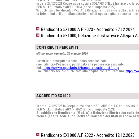
PER MILLE, relativa
all’anno finanziario 2024
.
In data 27/12/2024 Cooperativa sociale SOLARIS ONLUS ha ricevuto la s
PER MILLE, relativa all'A.F. 2023 (anno di imposta 2022).
Si pubblicano Rendiconto (Mod.A) e Relazione illustrativa sulla destinazion
fa fede ai fini dell'annullamento dei titoli di spesa digitali) sono conser
Rendiconto 5X1000 A.F. 2023 - Accredito 27.12.2024
Rendiconto 5X1000, Relazione illustrativa e Allegati A
CONTRIBUTI PERCEPITI
ultimo aggiornamento: 26 maggio 2026
I contributi percepiti durante l'anno sono indicati:
- nel bilancio d'esercizio pubblicato alla pagina con seguente
link
https://www.coopsolaris.it/trasparenza/bilanci_1.php
- nel bilancio sociale pubblicato alla pagina con seguente link
https://w
ACCREDITO 5X1000
In data 12/12/2023 la Cooperativa sociale SOLARIS ONLUS ha ricevuto l
PER MILLE, relativa all'A.F. 2022 (anno di imposta 2021).
Si pubblicano Rendiconto (Mod. A) e Relazione illustrativa sulla dest
elenco (che fa fede ai fini dell'annullamento dei titoli di spesa nat
Rendiconto 5X1000 A.F. 2022 - Accredito 12.12.2023