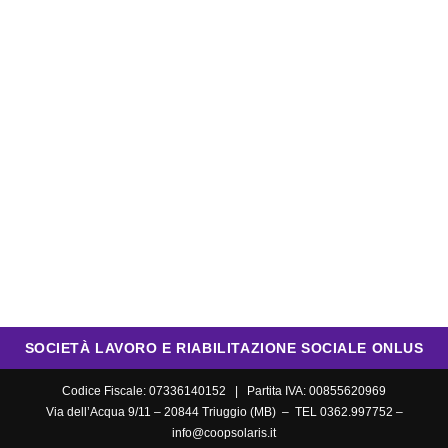
SOCIETÀ LAVORO E RIABILITAZIONE SOCIALE ONLUS
Codice Fiscale: 07336140152 | Partita IVA: 00855620969
Via dell’Acqua 9/11 – 20844 Triuggio (MB) – TEL 0362.997752 –
info@coopsolaris.it