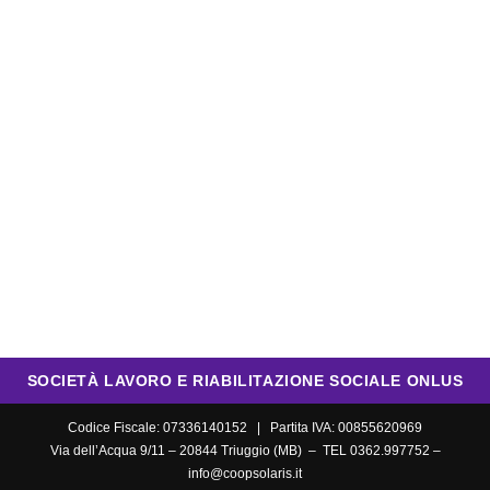
SOCIETÀ LAVORO E RIABILITAZIONE SOCIALE ONLUS
Codice Fiscale: 07336140152 | Partita IVA: 00855620969
Via dell’Acqua 9/11 – 20844 Triuggio (MB) – TEL 0362.997752 –
info@coopsolaris.it