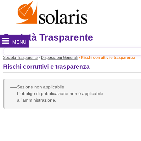
Società Trasparente
MENU
Società Trasparente
Disposizioni Generali
Rischi corruttivi e trasparenza
Rischi corruttivi e trasparenza
—
Sezione non applicabile
L'obbligo di pubblicazione non è applicabile
all'amministrazione.