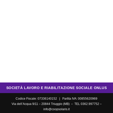
SOCIETÀ LAVORO E RIABILITAZIONE SOCIALE ONLUS
Codice Fiscale: 07336140152 | Partita IVA: 00855620969
Via dell’Acqua 9/11 – 20844 Triuggio (MB) – TEL 0362.997752 –
info@coopsolaris.it